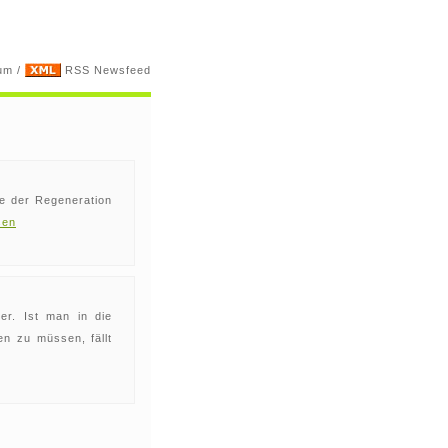
um
/
RSS Newsfeed
e der Regeneration
sen
er. Ist man in die
n zu müssen, fällt