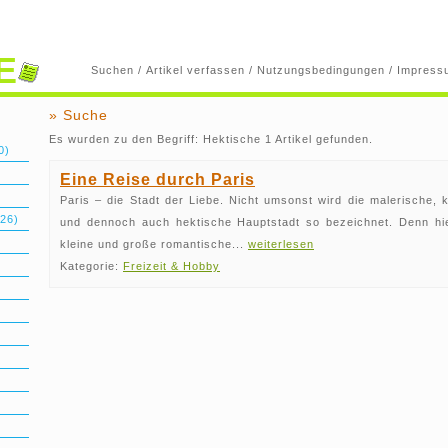
E
Suchen
/
Artikel verfassen
/
Nutzungsbedingungen
/
Impress
» Suche
Es wurden zu den Begriff: Hektische 1 Artikel gefunden.
0)
Eine Reise durch Paris
Paris – die Stadt der Liebe. Nicht umsonst wird die malerische, k
26)
und dennoch auch hektische Hauptstadt so bezeichnet. Denn hier
kleine und große romantische...
weiterlesen
Kategorie:
Freizeit & Hobby