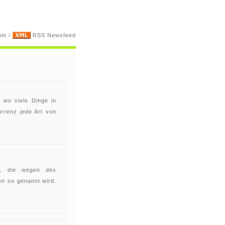
um
/
RSS Newsfeed
 wo viele Dinge in
rrenz jede Art von
rm, die wegen des
en so genannt wird.