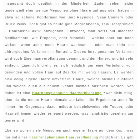
insgesamt doch deutlich in der Minderheit. Zudem sehen leider
tendenziell eher wenige Menschen ohne Haare gut aus oder haben in
etwa so schöne Kopfformen wie Burt Reynolds, Sean Connery oder
Bruce Willis. Doch gibt es heute gute Möglichkeiten, sein Haarproblem
- Haarausfall aktiv anzugehen. Entweder, man setzt auf moderne
Medikamente, wie Propecia, oder Minoxidil – welche aber nur noch
wirken, wenn auch noch Haare wachsen – oder man zieht ein
chirurgisches Verfahren in Betracht. Dieses letzt genannte Verfahren
wird auch Eigenhaarverpflanzung genannt und der Hintergrund ist sehr
einfach. Eigentlich dreht es sich lediglich um eine Verteilung vom
gesunden und vollen Haar auf Bezirke mit wenig Haaren. Es werden
also völlig eigene Haare umverteilt. Haare, welche niemals ausfallen
und welche auch auf neuem Gebiet niemals ausfallen werden. Von
daher ist eine
Haartransplantation-Haarverpflanzung
zwar nicht billig,
aber da die neuen Haare niemals ausfallen, die Ergebnisse auch für
immer. Im Gegensatz dazu, müsste beispielsweise ein Toupet, oder
Haarteil immer wieder erneuert werden, was langfristig gesehen gar
teurer wird.
Ebenso wollen viele Menschen auch eigene Haare auf dem Kopf, was
nur mit einer
Haartransplantation-Haarverpflanzung
möglich ist. Es gibt