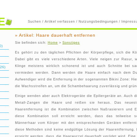
E
Suchen
/
Artikel verfassen
/
Nutzungsbedingungen
/
Impress
» Artikel: Haare dauerhaft entfernen
Sie befinden sich:
Home
>
Sonstiges
0)
Es gehört zu den täglichen Pflichten der Körperpflege, sich die K
Dabei gibt es viele verschiedene Arten. Viele neigen zur Rasur, 
Klinge meistens wirklich schonend ist und auch Schnitte bei s
26)
vermieden werden. Dann werden die Haare einfach nach dem Dus
Aufwendiger wird die Entfernung in der sogenannten Bikini Zone: Hi
die Wachsstreifen an, um die Schambehaarung zuverlässig und grün
Einige wenden aber auch Elektrogeräte die Epiliergeräte an. Auch di
Metall-Zangen die Haare und reißen sie heraus. Das neues
Haarentfernung ist die Kombination zwischen Naßrasierern und E
diese Kombination soll erreicht werden, dass das teilweise s
Männerhaar vom Körper mit den entsprechenden Geräten entfernt
diese Methoden sind keine endgültige Lösung der Haarentfernung.
erreicht werden, dass die Haarwurzel dauerhaft verödet wird. Eine 