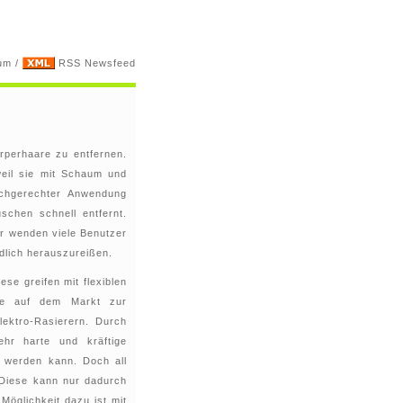
um
/
RSS Newsfeed
örperhaare zu entfernen.
weil sie mit Schaum und
achgerechter Anwendung
chen schnell entfernt.
er wenden viele Benutzer
dlich herauszureißen.
ese greifen mit flexiblen
te auf dem Markt zur
lektro-Rasierern. Durch
ehr harte und kräftige
 werden kann. Doch all
 Diese kann nur dadurch
Möglichkeit dazu ist mit