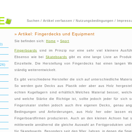
E
Suchen
/
Artikel verfassen
/
Nutzungsbedingungen
/
Impress
» Artikel: Fingerdecks und Equipment
Sie befinden sich:
Home
>
Sport
0)
Fingerboards
sind im Prinzip nur eine sehr viel kleinere Ausfü
Ebsenso wie bei
Skateboards
gibt es eine lange Liste an Produk
Einzelteile. Die Herstellung von Fingerdecks hat einen langen W
26)
ständig weiterentwickelt.
Es gibt verschiedene Hersteller die sich auf unterschiedliche Materia
So werden gute Decks aus Plastik oder aber aus Holz hergestell
echten Kugellagern sind erhältlich.Welches Material besser, welch
und welche Stärke die Richtige ist, sollte jedoch jeder für sich s
Fingerskater stellen jedoch auch ihre eigenen Decks, genau ang
Bedingungen und Anforderungen, aus Holz her oder lassen e
Fingerboardfirmen produzieren. Auch an den kleinen Achsen hat s
mittlerweile annähernd die gleiche Auswahl an Fertigprodukten und 
für Skateboards. Besonders seit den 90er Jahren, in denen die Spie