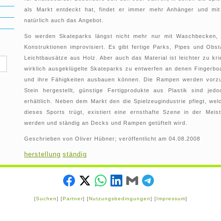
als Markt entdeckt hat, findet er immer mehr Anhänger und mi
natürlich auch das Angebot.
So werden Skateparks längst nicht mehr nur mit Waschbecken,
Konstruktionen improvisiert. Es gibt fertige Parks, Pipes und Obs
Leichtbausätze aus Holz. Aber auch das Material ist leichter zu kr
wirklich ausgeklügelte Skateparks zu entwerfen an denen Fingerbo
und ihre Fähigkeiten ausbauen können. Die Rampen werden vorz
Stein hergestellt, günstige Fertigprodukte aus Plastik sind jed
erhältlich. Neben dem Markt den die Spielzeugindustrie pflegt, wel
dieses Sports trügt, existiert eine ernsthafte Szene in der Meis
werden und ständig an Decks und Rampen getüftelt wird.
Geschrieben von Oliver Hübner; veröffentlicht am 04.08.2008
herstellung
ständig
[
Suchen
] [
Partner
] [
Nutzungsbedingungen
] [
Impressum
]