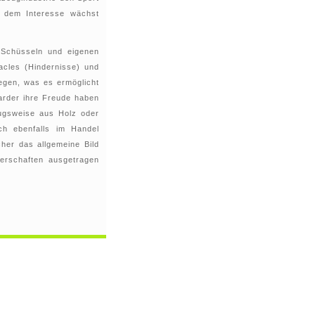
t dem Interesse wächst
 Schüsseln und eigenen
tacles (Hindernisse) und
iegen, was es ermöglicht
arder ihre Freude haben
ugsweise aus Holz oder
och ebenfalls im Handel
cher das allgemeine Bild
terschaften ausgetragen