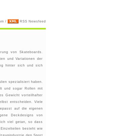
um
/
RSS Newsfeed
hrung von Skateboards.
ten und Variationen der
eg hinter sich und sich
lien spezialisiert haben.
t und sogar Rollen mit
es Gewicht vorteilhafter
elbst entscheiden. Viele
epasst auf die eigenen
igene Deckdesigns von
ich viel getan, so dass
Einzelteilen besteht wie
lzeugindustrie den Sport