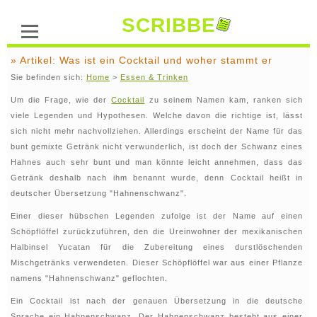
SCRIBBE
» Artikel: Was ist ein Cocktail und woher stammt er
Sie befinden sich:
Home
>
Essen & Trinken
Um die Frage, wie der
Cocktail
zu seinem Namen kam, ranken sich
viele Legenden und Hypothesen. Welche davon die richtige ist, lässt
sich nicht mehr nachvollziehen. Allerdings erscheint der Name für das
bunt gemixte Getränk nicht verwunderlich, ist doch der Schwanz eines
Hahnes auch sehr bunt und man könnte leicht annehmen, dass das
Getränk deshalb nach ihm benannt wurde, denn Cocktail heißt in
deutscher Übersetzung "Hahnenschwanz".
Einer dieser hübschen Legenden zufolge ist der Name auf einen
Schöpflöffel zurückzuführen, den die Ureinwohner der mexikanischen
Halbinsel Yucatan für die Zubereitung eines durstlöschenden
Mischgetränks verwendeten. Dieser Schöpflöffel war aus einer Pflanze
namens "Hahnenschwanz" geflochten.
Ein Cocktail ist nach der genauen Übersetzung in die deutsche
Sprache ein Hahnenschwanz. Der Hahnenschwanz besteht aus einer